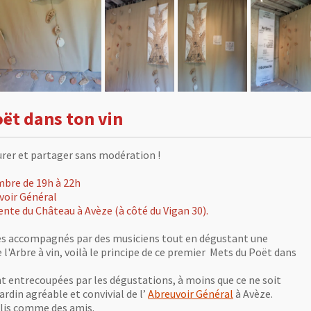
ët dans ton vin
 savourer et partager sans modération !
mbre de 19h à 22h
voir Général
ente du Château à Avèze (à côté du Vigan 30).
es accompagnés par des musiciens tout en dégustant une
e l'Arbre à vin, voilà le principe de ce premier Mets du Poët dans
nt entrecoupées par les dégustations, à moins que ce ne soit
jardin agréable et convivial de l’
Abreuvoir Général
à Avèze.
llis comme des amis.