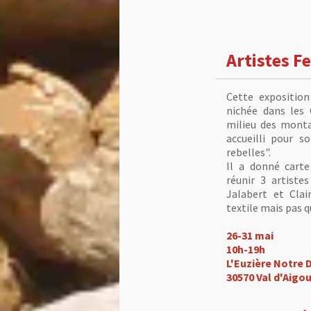
Artistes 
Cette exposition
nichée dans les 
milieu des mont
accueilli pour s
rebelles".
Il a donné cart
réunir 3 artiste
Jalabert et Clai
textile mais pas q
26-31 mai
10h-19h
L'Euzière Notre 
30570 Val d'Aigo