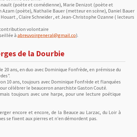
nault (poète et comédienne), Marie Denizot (poète et
h Azam (poète), Nathalie Bauer (metteur en scène), Daniel Bauer
 Houart , Claire Schneider , et Jean-Christophe Ozanne ( lecteurs
 contribution volontaire
seillée à
abreuvoirgeneral@gmail.co
).
rges de la Dourbie
s de 20 ans, en duo avec Dominique Fonfrède, en prémisse du
des".
viron 10 ans, toujours avec Dominique Fonfrède et flanquées
pour célébrer le beauceron anarchiste Gaston Couté.
 mais toujours avec une harpe, pour une lecture poétique
rger encore et encore, de la Beauce au Larzac, du Loir à
cines se fixent aux pierres et n'en démordent pas.