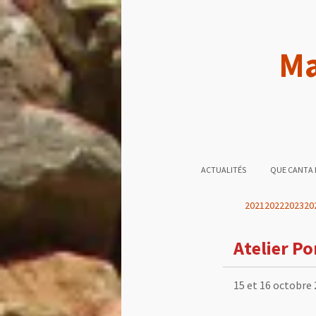
Ma
ACTUALITÉS
QUE CANTA 
2021
2022
2023
20
Atelier P
15 et 16 octobre 