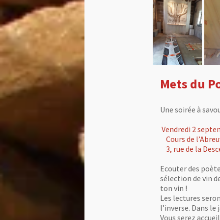
Mets du Po
Une soirée à
Vendredi 2 septe
Cours de l’Abreu
3, rue de la Desc
Ecouter des poèt
sélection de vin d
ton vin !
Les lectures sero
l’inverse. Dans le 
Vous serez accuei