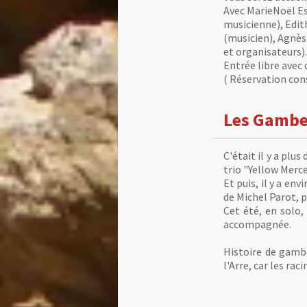
Avec MarieNoël Es
musicienne), Edit
(musicien), Agnès
et organisateurs).
Entrée libre avec
( Réservation con
Les Gambe
C'était il y a plu
trio "Yellow Merce
Et puis, il y a en
de Michel Parot, 
Cet été, en solo,
accompagnée.
Histoire de gambe
l'Arre, car les ra