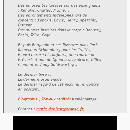
Des empreintes laissées par des enseignants
: Xenakis, Charles, Mâche...
Des ébranlements indélébiles lors de
concerts : Xenakis, Bayle, Henry, Aperghis,
Dusapin...
Des œuvres inscrites dans le corps : Debussy,
Berio, Taïra, Cage...
Et puis Benjamin et ses Passages dans Paris,
Rameau et Schoenberg pour les Traités,
Eluard encore et toujours, une touche de
Prévert et une de Queneau... Epicure, Gilles
Clément et Andy Goldsworthy...
Le dernier livre lu
La dernière promenade
Le dernier regard de cet inconnu rencontré
en passant...
Biographie
,
Travaux réalisés
à télécharger
Contact :
marie.denizot@orange.fr